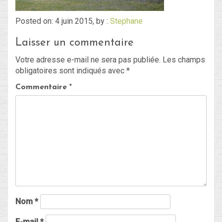
Posted on: 4 juin 2015, by :
Stephane
Blog
Laisser un commentaire
Non classé
Votre adresse e-mail ne sera pas publiée.
Les champs
obligatoires sont indiqués avec
*
Connexion
Commentaire
*
Flux des publications
Flux des commentaires
Site de WordPress-FR
Nom
*
E-mail
*