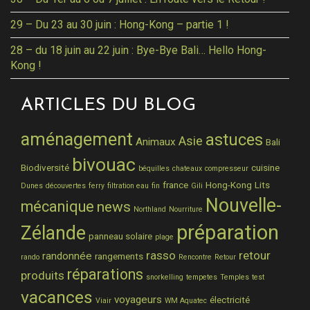
29 – Du 23 au 30 juin : Hong-Kong – partie 1 !
28 – du 18 juin au 22 juin : Bye-Bye Bali… Hello Hong-
Kong !
ARTICLES DU BLOG
aménagement
astuces
Asie
Animaux
Bali
bivouac
Biodiversité
cuisine
béquilles
chateaux
compresseur
france
Hong-Kong
Lits
Dunes
découvertes
ferry
filtration eau
fin
Gili
Nouvelle-
mécanique
news
Northland
Nourriture
préparation
Zélande
panneau solaire
plage
rasso
retour
randonnée
rangements
rando
Rencontre
Retour
réparations
produits
snorkelling
tempetes
Temples
test
vacances
voyageurs
électricité
Viair
WM Aquatec