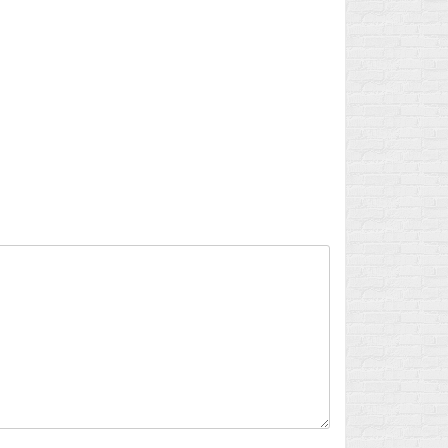
Flux des publications
Flux des commentaires
Site de WordPress-FR