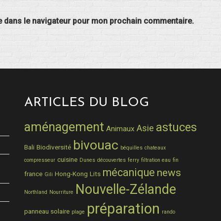
e dans le navigateur pour mon prochain commentaire.
ARTICLES DU BLOG
aménagement
astuces
Asie
Animaux
bivouac
Bali
Biodiversité
béquilles
chateaux
cuisine
compresseur
Dunes
découvertes
ferry
filtration eau
fin
mécanique
news
france
Hong-Kong
Lits
Gili
Nouvelle-Zélande
Northland
Nourriture
préparation
panneau solaire
plage
rando