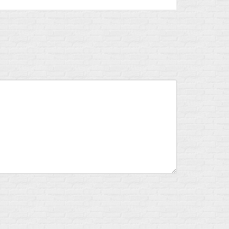
Flux des publications
Flux des commentaires
Site de WordPress-FR