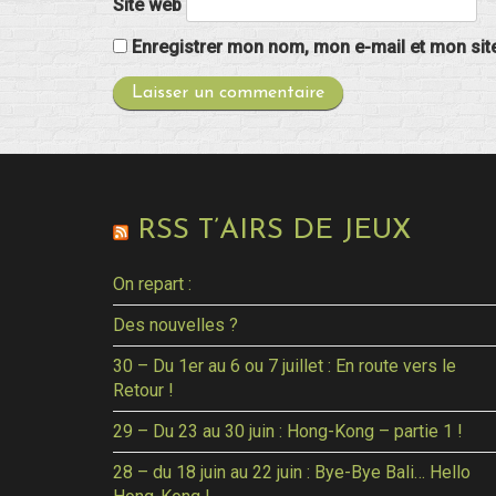
Site web
Enregistrer mon nom, mon e-mail et mon sit
RSS T’AIRS DE JEUX
On repart :
Des nouvelles ?
30 – Du 1er au 6 ou 7 juillet : En route vers le
Retour !
29 – Du 23 au 30 juin : Hong-Kong – partie 1 !
28 – du 18 juin au 22 juin : Bye-Bye Bali… Hello