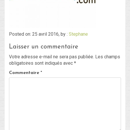
Blog
Non classé
Posted on: 25 avril 2016, by :
Stephane
Laisser un commentaire
Connexion
Votre adresse e-mail ne sera pas publiée.
Les champs
Flux des publications
obligatoires sont indiqués avec
*
Flux des commentaires
Commentaire
*
Site de WordPress-FR