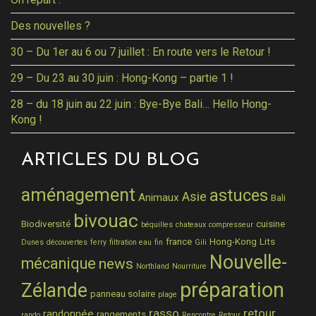
Des nouvelles ?
30 – Du 1er au 6 ou 7 juillet : En route vers le Retour !
29 – Du 23 au 30 juin : Hong-Kong – partie 1 !
28 – du 18 juin au 22 juin : Bye-Bye Bali… Hello Hong-
Kong !
ARTICLES DU BLOG
aménagement
astuces
Asie
Animaux
Bali
bivouac
Biodiversité
cuisine
béquilles
chateaux
compresseur
france
Hong-Kong
Lits
Dunes
découvertes
ferry
filtration eau
fin
Gili
Nouvelle-
mécanique
news
Northland
Nourriture
préparation
Zélande
panneau solaire
plage
rasso
retour
randonnée
rangements
rando
Rencontre
Retour