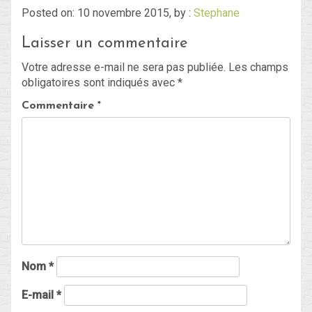
Posted on: 10 novembre 2015, by :
Stephane
Laisser un commentaire
Blog
Votre adresse e-mail ne sera pas publiée.
Les champs
Non classé
obligatoires sont indiqués avec
*
Commentaire
*
Connexion
Flux des publications
Flux des commentaires
Site de WordPress-FR
Nom
*
E-mail
*