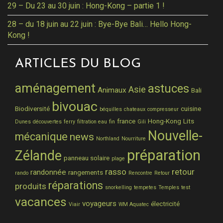
29 – Du 23 au 30 juin : Hong-Kong – partie 1 !
28 – du 18 juin au 22 juin : Bye-Bye Bali… Hello Hong-
Kong !
ARTICLES DU BLOG
aménagement
astuces
Asie
Animaux
Bali
bivouac
Biodiversité
cuisine
béquilles
chateaux
compresseur
france
Hong-Kong
Lits
Dunes
découvertes
ferry
filtration eau
fin
Gili
Nouvelle-
mécanique
news
Northland
Nourriture
préparation
Zélande
panneau solaire
plage
rasso
retour
randonnée
rangements
rando
Rencontre
Retour
réparations
produits
snorkelling
tempetes
Temples
test
vacances
voyageurs
électricité
Viair
WM Aquatec