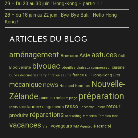
29 – Du 23 au 30 juin : Hong-Kong – partie 1 !
28 – du 18 juin au 22 juin : Bye-Bye Bali… Hello Hong-
Kong !
ARTICLES DU BLOG
aménagement
astuces
Asie
Animaux
Bali
bivouac
Biodiversité
cuisine
béquilles
chateaux
compresseur
france
Hong-Kong
Lits
Dunes
découvertes
ferry
filtration eau
fin
Gili
Nouvelle-
mécanique
news
Northland
Nourriture
préparation
Zélande
panneau solaire
plage
rasso
retour
randonnée
rangements
rando
Rencontre
Retour
réparations
produits
snorkelling
tempetes
Temples
test
vacances
voyageurs
électricité
Viair
WM Aquatec