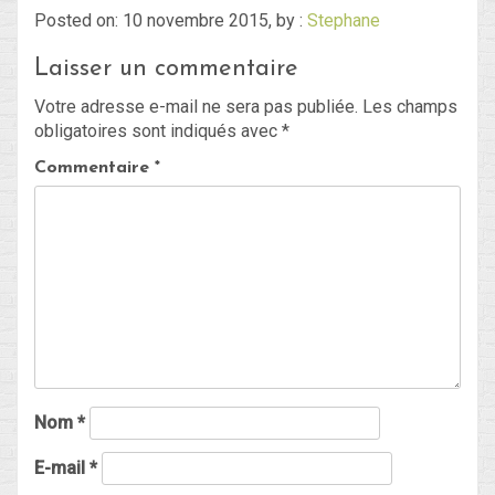
Posted on: 10 novembre 2015, by :
Stephane
Laisser un commentaire
Blog
Votre adresse e-mail ne sera pas publiée.
Les champs
Non classé
obligatoires sont indiqués avec
*
Commentaire
*
Connexion
Flux des publications
Flux des commentaires
Site de WordPress-FR
Nom
*
E-mail
*