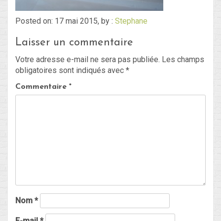
Posted on: 17 mai 2015, by :
Stephane
Blog
Laisser un commentaire
Non classé
Votre adresse e-mail ne sera pas publiée.
Les champs
obligatoires sont indiqués avec
*
Connexion
Commentaire
*
Flux des publications
Flux des commentaires
Site de WordPress-FR
Nom
*
E-mail
*