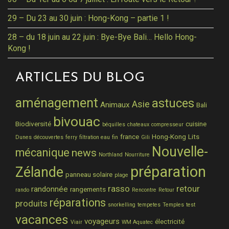
29 – Du 23 au 30 juin : Hong-Kong – partie 1 !
28 – du 18 juin au 22 juin : Bye-Bye Bali… Hello Hong-
Kong !
ARTICLES DU BLOG
aménagement
astuces
Asie
Animaux
Bali
bivouac
Biodiversité
cuisine
béquilles
chateaux
compresseur
france
Hong-Kong
Lits
Dunes
découvertes
ferry
filtration eau
fin
Gili
Nouvelle-
mécanique
news
Northland
Nourriture
préparation
Zélande
panneau solaire
plage
rasso
retour
randonnée
rangements
rando
Rencontre
Retour
réparations
produits
snorkelling
tempetes
Temples
test
vacances
voyageurs
électricité
Viair
WM Aquatec