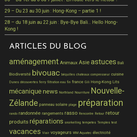
29 – Du 23 au 30 juin : Hong-Kong – partie 1 !
28 – du 18 juin au 22 juin : Bye-Bye Bali… Hello Hong-
Kong !
ARTICLES DU BLOG
aménagement
astuces
Asie
Animaux
Bali
bivouac
Biodiversité
cuisine
béquilles
chateaux
compresseur
france
Hong-Kong
Lits
Dunes
découvertes
ferry
filtration eau
fin
Gili
Nouvelle-
mécanique
news
Northland
Nourriture
préparation
Zélande
panneau solaire
plage
rasso
retour
randonnée
rangements
rando
Rencontre
Retour
réparations
produits
snorkelling
tempetes
Temples
test
vacances
voyageurs
électricité
Viair
WM Aquatec