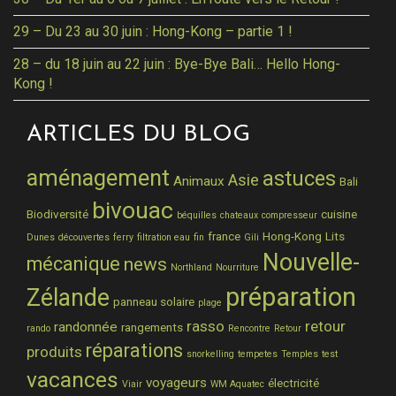
29 – Du 23 au 30 juin : Hong-Kong – partie 1 !
28 – du 18 juin au 22 juin : Bye-Bye Bali… Hello Hong-
Kong !
ARTICLES DU BLOG
aménagement
astuces
Asie
Animaux
Bali
bivouac
Biodiversité
cuisine
béquilles
chateaux
compresseur
france
Hong-Kong
Lits
Dunes
découvertes
ferry
filtration eau
fin
Gili
Nouvelle-
mécanique
news
Northland
Nourriture
préparation
Zélande
panneau solaire
plage
rasso
retour
randonnée
rangements
rando
Rencontre
Retour
réparations
produits
snorkelling
tempetes
Temples
test
vacances
voyageurs
électricité
Viair
WM Aquatec