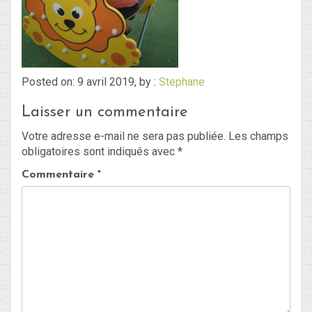
Blog
Non classé
Posted on: 9 avril 2019, by :
Stephane
Laisser un commentaire
Connexion
Votre adresse e-mail ne sera pas publiée.
Les champs
Flux des publications
obligatoires sont indiqués avec
*
Flux des commentaires
Commentaire
*
Site de WordPress-FR