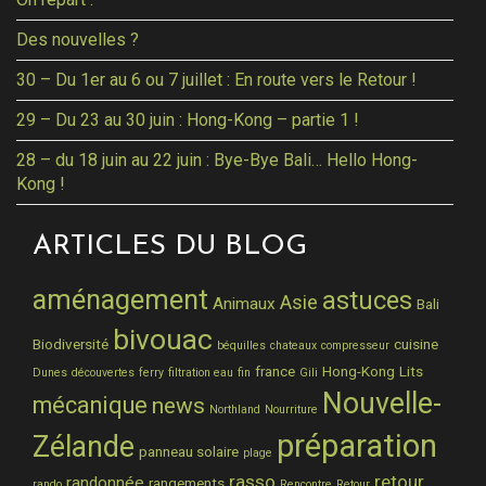
Des nouvelles ?
30 – Du 1er au 6 ou 7 juillet : En route vers le Retour !
29 – Du 23 au 30 juin : Hong-Kong – partie 1 !
28 – du 18 juin au 22 juin : Bye-Bye Bali… Hello Hong-
Kong !
ARTICLES DU BLOG
aménagement
astuces
Asie
Animaux
Bali
bivouac
Biodiversité
cuisine
béquilles
chateaux
compresseur
france
Hong-Kong
Lits
Dunes
découvertes
ferry
filtration eau
fin
Gili
Nouvelle-
mécanique
news
Northland
Nourriture
préparation
Zélande
panneau solaire
plage
rasso
retour
randonnée
rangements
rando
Rencontre
Retour