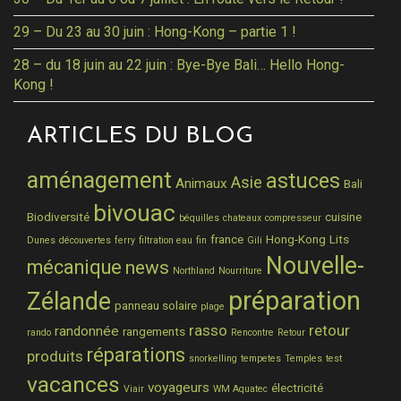
29 – Du 23 au 30 juin : Hong-Kong – partie 1 !
28 – du 18 juin au 22 juin : Bye-Bye Bali… Hello Hong-
Kong !
ARTICLES DU BLOG
aménagement
astuces
Asie
Animaux
Bali
bivouac
Biodiversité
cuisine
béquilles
chateaux
compresseur
france
Hong-Kong
Lits
Dunes
découvertes
ferry
filtration eau
fin
Gili
Nouvelle-
mécanique
news
Northland
Nourriture
préparation
Zélande
panneau solaire
plage
rasso
retour
randonnée
rangements
rando
Rencontre
Retour
réparations
produits
snorkelling
tempetes
Temples
test
vacances
voyageurs
électricité
Viair
WM Aquatec