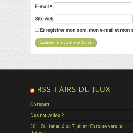
E-mail
*
Site web
Enregistrer mon nom, mon e-mail et mon s
RSS T’AIRS DE JEUX
On repart :
Des nouvelles ?
30 – Du 1er au 6 ou 7 juillet : En route vers le
Retour !