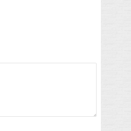
Flux des publications
Flux des commentaires
Site de WordPress-FR