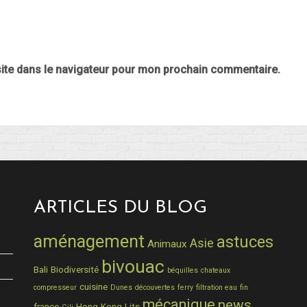
ite dans le navigateur pour mon prochain commentaire.
ARTICLES DU BLOG
aménagement
astuces
Asie
Animaux
bivouac
Bali
Biodiversité
béquilles
chateaux
cuisine
compresseur
Dunes
découvertes
ferry
filtration eau
fin
mécanique
news
france
Hong-Kong
Lits