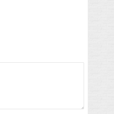
Flux des publications
Flux des commentaires
Site de WordPress-FR