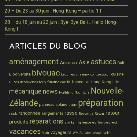
29 – Du 23 au 30 juin : Hong-Kong – partie 1 !
28 – du 18 juin au 22 juin : Bye-Bye Bali… Hello Hong-
Kong !
ARTICLES DU BLOG
aménagement
astuces
Asie
Animaux
Bali
bivouac
Biodiversité
cuisine
béquilles
chateaux
compresseur
france
Hong-Kong
Lits
Dunes
découvertes
ferry
filtration eau
fin
Gili
Nouvelle-
mécanique
news
Northland
Nourriture
préparation
Zélande
panneau solaire
plage
rasso
retour
randonnée
rangements
rando
Rencontre
Retour
réparations
produits
snorkelling
tempetes
Temples
test
vacances
voyageurs
électricité
Viair
WM Aquatec