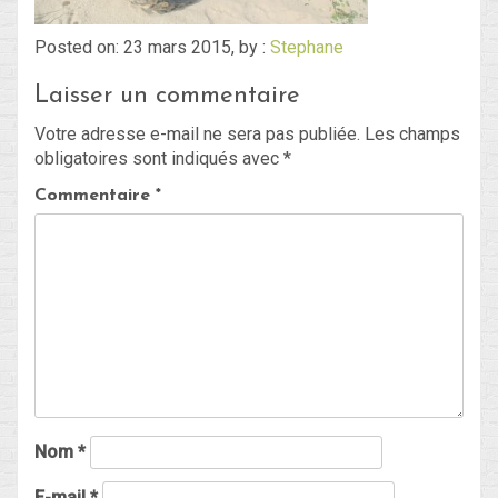
Posted on: 23 mars 2015, by :
Stephane
Blog
Laisser un commentaire
Non classé
Votre adresse e-mail ne sera pas publiée.
Les champs
obligatoires sont indiqués avec
*
Connexion
Commentaire
*
Flux des publications
Flux des commentaires
Site de WordPress-FR
Nom
*
E-mail
*