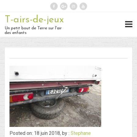
T-airs-de-jeux
Rechercher :
Un petit bout de Terre sur l'air
des enfants
On repart :
Des nouvelles ?
30 – Du 1er au 6 ou 7 juillet : En
route vers le Retour !
29 – Du 23 au 30 juin : Hong-
Kong – partie 1 !
28 – du 18 juin au 22 juin : Bye-
Posted on: 18 juin 2018, by :
Stephane
Bye Bali… Hello Hong-Kong !