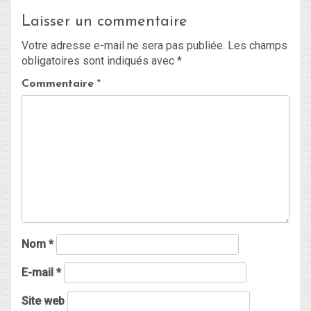
Laisser un commentaire
Blog
Votre adresse e-mail ne sera pas publiée.
Les champs
obligatoires sont indiqués avec
*
Non classé
Commentaire
*
Connexion
Flux des publications
Flux des commentaires
Site de WordPress-FR
Nom
*
E-mail
*
Site web