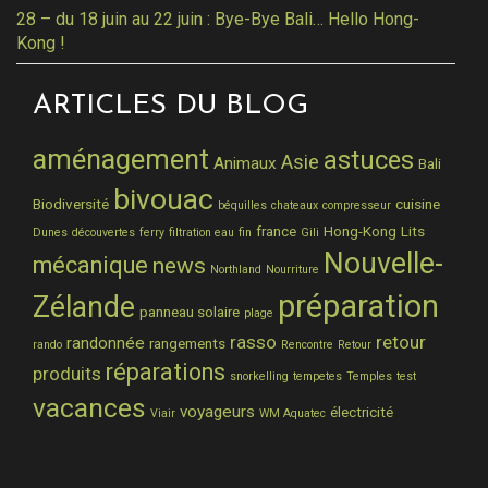
28 – du 18 juin au 22 juin : Bye-Bye Bali… Hello Hong-
Kong !
ARTICLES DU BLOG
aménagement
astuces
Asie
Animaux
Bali
bivouac
Biodiversité
cuisine
béquilles
chateaux
compresseur
france
Hong-Kong
Lits
Dunes
découvertes
ferry
filtration eau
fin
Gili
Nouvelle-
mécanique
news
Northland
Nourriture
préparation
Zélande
panneau solaire
plage
rasso
retour
randonnée
rangements
rando
Rencontre
Retour
réparations
produits
snorkelling
tempetes
Temples
test
vacances
voyageurs
électricité
Viair
WM Aquatec