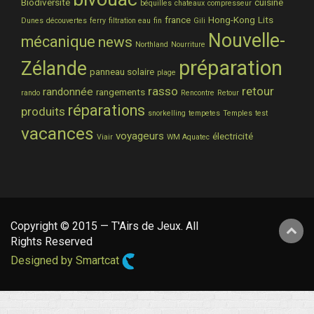
Biodiversité
cuisine
béquilles
chateaux
compresseur
france
Hong-Kong
Lits
Dunes
découvertes
ferry
filtration eau
fin
Gili
Nouvelle-
mécanique
news
Northland
Nourriture
préparation
Zélande
panneau solaire
plage
rasso
retour
randonnée
rangements
rando
Rencontre
Retour
réparations
produits
snorkelling
tempetes
Temples
test
vacances
voyageurs
électricité
Viair
WM Aquatec
Copyright © 2015 — T'Airs de Jeux. All
Rights Reserved
Designed by Smartcat