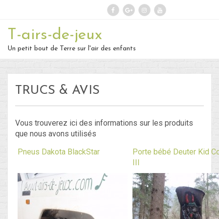
Rechercher :
T-airs-de-jeux
Un petit bout de Terre sur l'air des enfants
On repart :
TRUCS & AVIS
Des nouvelles ?
30 – Du 1er au 6 ou 7 juillet : En route
Vous trouverez ici des informations sur les produits
que nous avons utilisés
vers le Retour !
Pneus Dakota BlackStar
Porte bébé Deuter Kid Co
29 – Du 23 au 30 juin : Hong-Kong –
III
partie 1 !
28 – du 18 juin au 22 juin : Bye-Bye
Bali… Hello Hong-Kong !