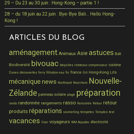
29 – Du 23 au 30 juin : Hong-Kong – partie 1 !
28 – du 18 juin au 22 juin : Bye-Bye Bali… Hello Hong-
Kong !
ARTICLES DU BLOG
aménagement
astuces
Asie
Animaux
Bali
bivouac
Biodiversité
cuisine
béquilles
chateaux
compresseur
france
Hong-Kong
Lits
Dunes
découvertes
ferry
filtration eau
fin
Gili
Nouvelle-
mécanique
news
Northland
Nourriture
préparation
Zélande
panneau solaire
plage
rasso
retour
randonnée
rangements
rando
Rencontre
Retour
réparations
produits
snorkelling
tempetes
Temples
test
vacances
voyageurs
électricité
Viair
WM Aquatec