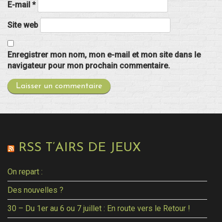
E-mail
*
Site web
Enregistrer mon nom, mon e-mail et mon site dans le
navigateur pour mon prochain commentaire.
RSS T’AIRS DE JEUX
On repart :
Des nouvelles ?
30 – Du 1er au 6 ou 7 juillet : En route vers le Retour !