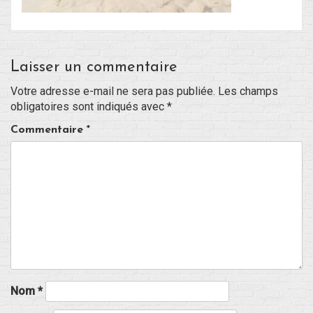
Blog
Laisser un commentaire
Non classé
Votre adresse e-mail ne sera pas publiée.
Les champs
obligatoires sont indiqués avec
*
Connexion
Commentaire
*
Flux des publications
Flux des commentaires
Site de WordPress-FR
Nom
*