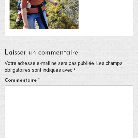
Blog
Non classé
Connexion
Laisser un commentaire
Flux des publications
Votre adresse e-mail ne sera pas publiée.
Les champs
obligatoires sont indiqués avec
*
Flux des commentaires
Commentaire
*
Site de WordPress-FR