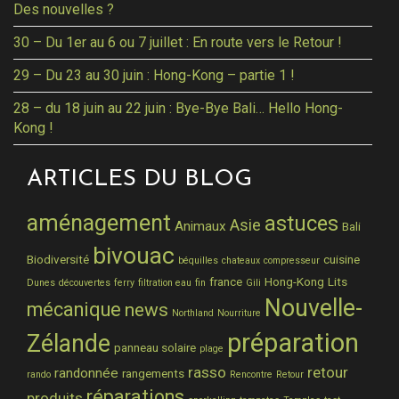
Des nouvelles ?
30 – Du 1er au 6 ou 7 juillet : En route vers le Retour !
29 – Du 23 au 30 juin : Hong-Kong – partie 1 !
28 – du 18 juin au 22 juin : Bye-Bye Bali… Hello Hong-
Kong !
ARTICLES DU BLOG
aménagement
astuces
Asie
Animaux
Bali
bivouac
Biodiversité
cuisine
béquilles
chateaux
compresseur
france
Hong-Kong
Lits
Dunes
découvertes
ferry
filtration eau
fin
Gili
Nouvelle-
mécanique
news
Northland
Nourriture
préparation
Zélande
panneau solaire
plage
rasso
retour
randonnée
rangements
rando
Rencontre
Retour
réparations
produits