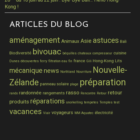
Kong !
ARTICLES DU BLOG
aménagement
astuces
Asie
Animaux
Bali
bivouac
Biodiversité
cuisine
béquilles
chateaux
compresseur
france
Hong-Kong
Lits
Dunes
découvertes
ferry
filtration eau
fin
Gili
Nouvelle-
mécanique
news
Northland
Nourriture
préparation
Zélande
panneau solaire
plage
rasso
retour
randonnée
rangements
rando
Rencontre
Retour
réparations
produits
snorkelling
tempetes
Temples
test
vacances
voyageurs
électricité
Viair
WM Aquatec