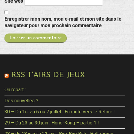
Site web
Enregistrer mon nom, mon e-mail et mon site dans le
navigateur pour mon prochain commentaire.
RSS T’AIRS DE JEUX
On repart :
Des nouvelles ?
30 – Du 1er au 6 ou 7 juillet : En route vers le Retour !
29 – Du 23 au 30 juin : Hong-Kong – partie 1 !
28 – du 18 juin au 22 juin : Bye-Bye Bali… Hello Hong-