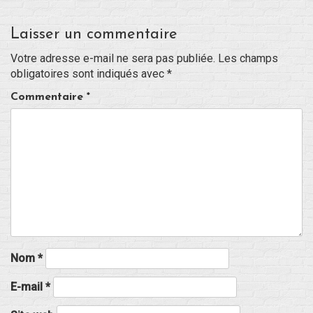
Laisser un commentaire
Blog
Votre adresse e-mail ne sera pas publiée.
Les champs
Non classé
obligatoires sont indiqués avec
*
Commentaire
*
Connexion
Flux des publications
Flux des commentaires
Site de WordPress-FR
Nom
*
E-mail
*