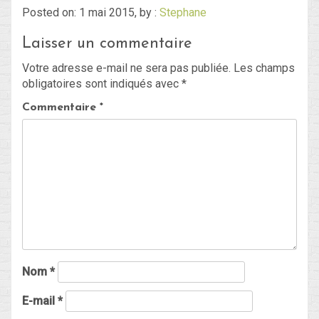
Posted on: 1 mai 2015, by :
Stephane
Laisser un commentaire
Blog
Votre adresse e-mail ne sera pas publiée.
Les champs
Non classé
obligatoires sont indiqués avec
*
Commentaire
*
Connexion
Flux des publications
Flux des commentaires
Site de WordPress-FR
Nom
*
E-mail
*