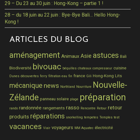
29 – Du 23 au 30 juin : Hong-Kong – partie 1 !
28 – du 18 juin au 22 juin : Bye-Bye Bali… Hello Hong-
Kong !
ARTICLES DU BLOG
aménagement
astuces
Asie
Animaux
Bali
bivouac
Biodiversité
cuisine
béquilles
chateaux
compresseur
france
Hong-Kong
Lits
Dunes
découvertes
ferry
filtration eau
fin
Gili
Nouvelle-
mécanique
news
Northland
Nourriture
préparation
Zélande
panneau solaire
plage
rasso
retour
randonnée
rangements
rando
Rencontre
Retour
réparations
produits
snorkelling
tempetes
Temples
test
vacances
voyageurs
électricité
Viair
WM Aquatec