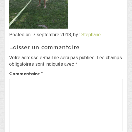
Blog
Non classé
Posted on: 7 septembre 2018, by :
Stephane
Laisser un commentaire
Connexion
Votre adresse e-mail ne sera pas publiée.
Les champs
Flux des publications
obligatoires sont indiqués avec
*
Flux des commentaires
Commentaire
*
Site de WordPress-FR