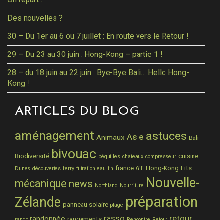
Des nouvelles ?
30 – Du 1er au 6 ou 7 juillet : En route vers le Retour !
29 – Du 23 au 30 juin : Hong-Kong – partie 1 !
28 – du 18 juin au 22 juin : Bye-Bye Bali… Hello Hong-
Kong !
ARTICLES DU BLOG
aménagement
astuces
Asie
Animaux
Bali
bivouac
Biodiversité
cuisine
béquilles
chateaux
compresseur
france
Hong-Kong
Lits
Dunes
découvertes
ferry
filtration eau
fin
Gili
Nouvelle-
mécanique
news
Northland
Nourriture
préparation
Zélande
panneau solaire
plage
rasso
retour
randonnée
rangements
rando
Rencontre
Retour