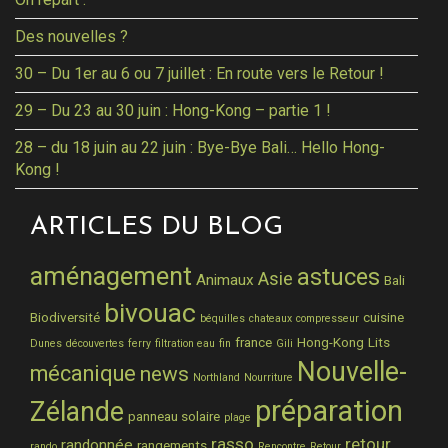
Des nouvelles ?
30 – Du 1er au 6 ou 7 juillet : En route vers le Retour !
29 – Du 23 au 30 juin : Hong-Kong – partie 1 !
28 – du 18 juin au 22 juin : Bye-Bye Bali… Hello Hong-
Kong !
ARTICLES DU BLOG
aménagement
astuces
Asie
Animaux
Bali
bivouac
Biodiversité
cuisine
béquilles
chateaux
compresseur
france
Hong-Kong
Lits
Dunes
découvertes
ferry
filtration eau
fin
Gili
Nouvelle-
mécanique
news
Northland
Nourriture
préparation
Zélande
panneau solaire
plage
rasso
retour
randonnée
rangements
rando
Rencontre
Retour