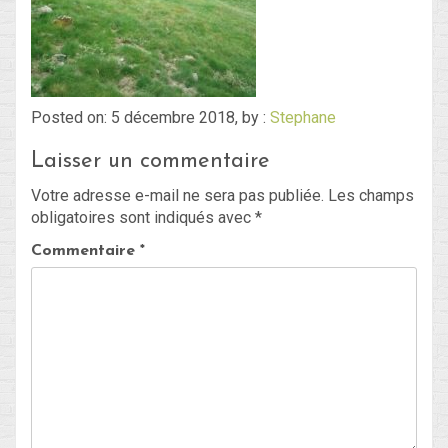
Blog
Non classé
Posted on: 5 décembre 2018, by :
Stephane
Laisser un commentaire
Connexion
Votre adresse e-mail ne sera pas publiée.
Les champs
Flux des publications
obligatoires sont indiqués avec
*
Flux des commentaires
Commentaire
*
Site de WordPress-FR